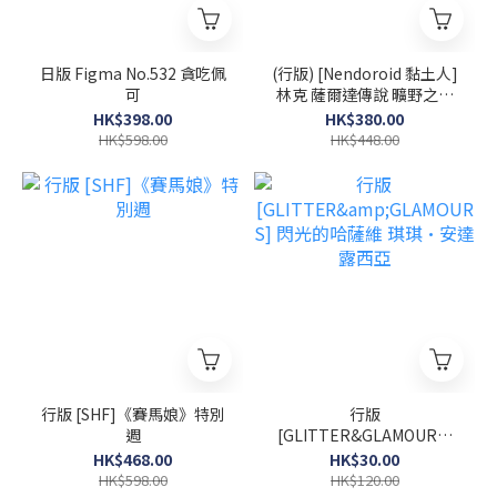
日版 Figma No.532 貪吃佩
(行版) [Nendoroid 黏土人]
可
林克 薩爾達傳說 曠野之息
Ver. DX豪華版
HK$398.00
HK$380.00
HK$598.00
HK$448.00
行版 [SHF]《賽馬娘》特別
行版
週
[GLITTER&GLAMOURS]
閃光的哈薩維 琪琪·安達
HK$468.00
HK$30.00
露西亞
HK$598.00
HK$120.00