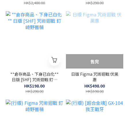
魯路修R2 紅蓮聖天八極式
HK$2,480.00
HK$298.00
售完
**倉存商品、下身已白化**
日版 Figma 咒術迴戰 伏黑
日版 [SHF] 咒術迴戰 釘崎
惠
野薔薇
HK$198.00
HK$498.00
HK$298.00
HK$598.00