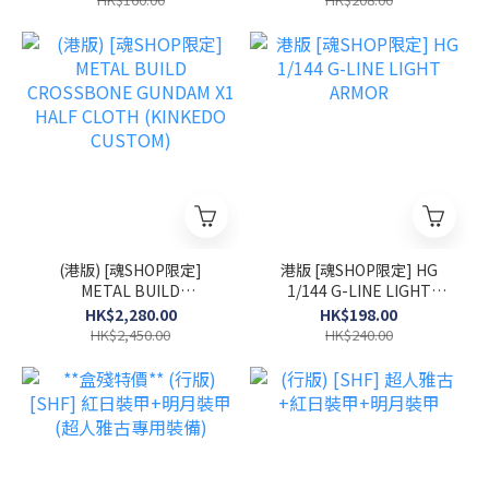
(港版) [魂SHOP限定]
港版 [魂SHOP限定] HG
METAL BUILD
1/144 G-LINE LIGHT
CROSSBONE GUNDAM X1
ARMOR
HK$2,280.00
HK$198.00
HALF CLOTH (KINKEDO
HK$2,450.00
HK$240.00
CUSTOM)