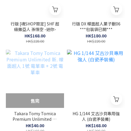
行版 [魂SHOP限定] SHF 超
行版 DX 幪面超人菓子獸06
級撒亞人 孫悟空 -迷你-
***包裝袋已開***
HK$168.00
HK$180.00
HK$228.00
HK$220.00
售完
Takara Tomy Tomica
HG 1/144 艾古沙貝專用強
Premium Unlimited 新.
人 (白瓷矛裝備)
幪面超人 1號 電單車 + 2號
HK$40.00
HK$168.00
電單車
HK$160.00
HK$208.00